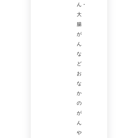
ん・
大
腸
が
ん
な
ど
お
な
か
の
が
ん
や