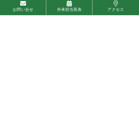
だ
お問い合せ
外来担当医表
アクセス
け
で
な
く
薬
物
治
療
を
術
前・
術
後