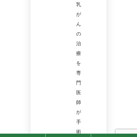
乳
が
ん
の
治
療
を
専
門
医
師
が
手
術