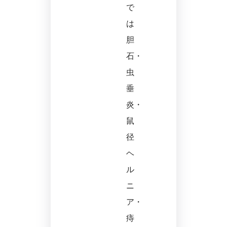
で
は
胆
石・
虫
垂
炎・
鼠
径
ヘ
ル
ニ
ア・
痔