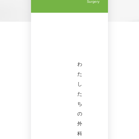
Surgery
わ
た
し
た
ち
の
外
科