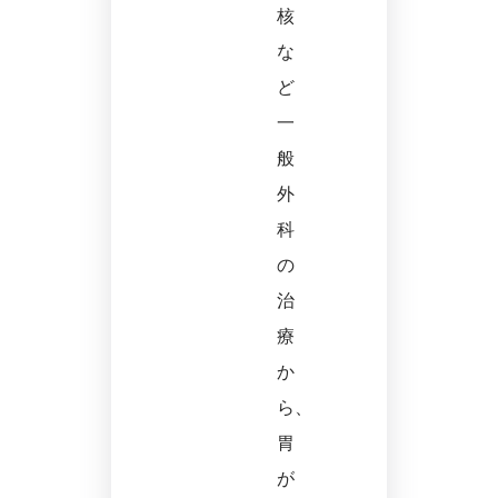
核
な
ど
一
般
外
科
の
治
療
か
ら、
胃
が