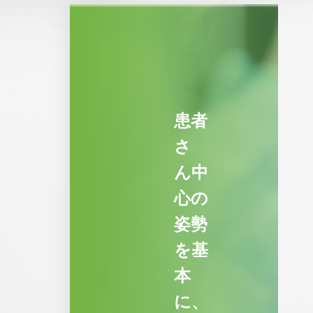
患者
さ
ん中
心の
姿勢
を基
本
に、