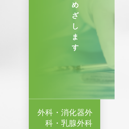
め
ざ
し
ま
す
外科・消化器外
科・乳腺外科