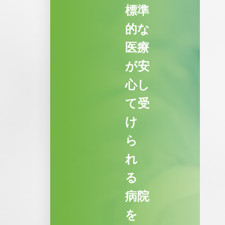
標準
的な
医療
が安
心し
て受
け
ら
れ
る
病院
を