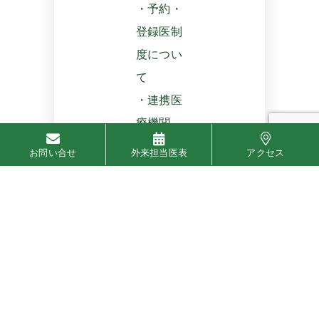
・予約・
登録医制
度につい
て
・連携医
療機関
・介護事
お問い合せ
外来担当医表
アクセス
業
■健康診
断