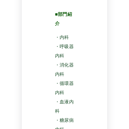
■部門紹
介
・内科
・呼吸器
内科
・消化器
内科
・循環器
内科
・血液内
科
・糖尿病