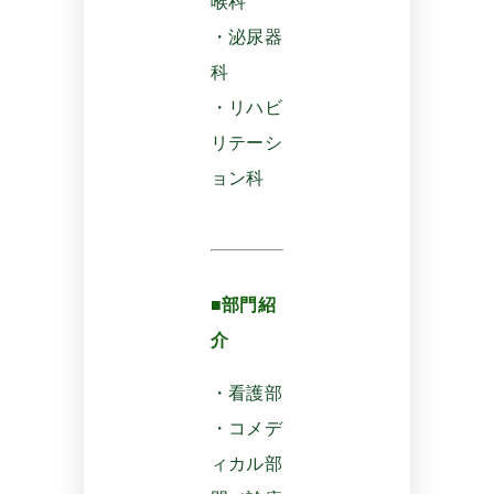
喉科
・泌尿器
科
・リハビ
リテーシ
ョン科
■部門紹
介
・看護部
・コメデ
ィカル部