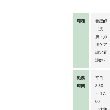
職種
看護師
（皮
膚・排
泄ケア
認定看
護師）
勤務
平日：
時間
8:30
～ 17:
00
（休憩