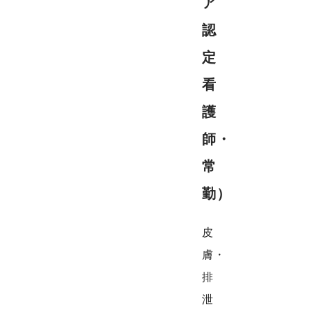
ア
認
定
看
護
師・
常
勤）
皮
膚・
排
泄