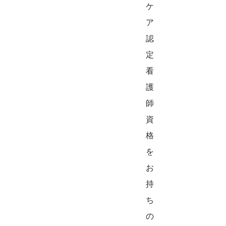
ケ
ア
認
定
看
護
師
資
格
を
お
持
ち
の