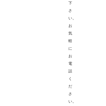
下
さ
い。
お
気
軽
に
お
電
話
く
だ
さ
い。