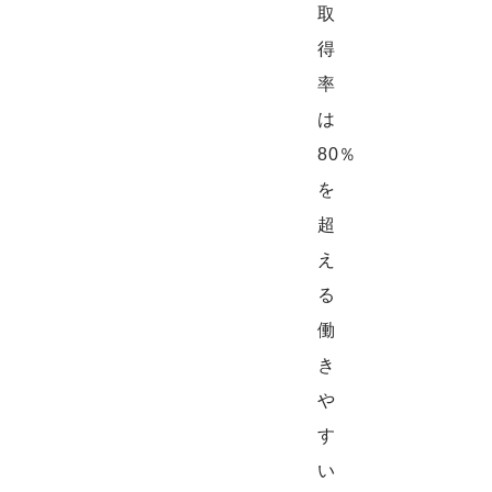
取
得
率
は
80％
を
超
え
る
働
き
や
す
い