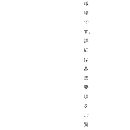
職
場
で
す。
詳
細
は
募
集
要
項
を
ご
覧