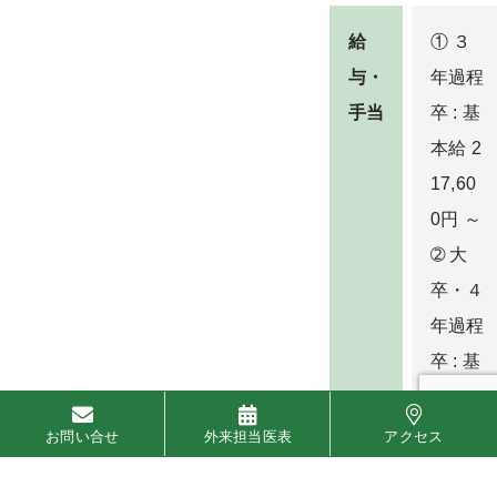
給
① ３
与・
年過程
手当
卒 : 基
本給 2
17,60
0円 ～
➁ 大
卒・４
年過程
卒 : 基
本給 2
24,00
お問い合せ
外来担当医表
アクセス
0円 ～