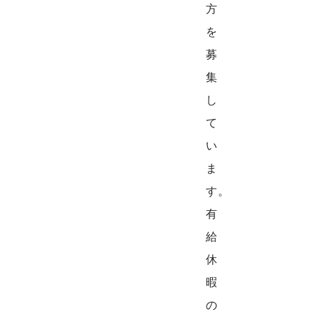
方
を
募
集
し
て
い
ま
す。
有
給
休
暇
の