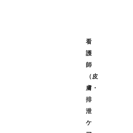
看
護
師
（皮
膚・
排
泄
ケ