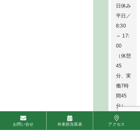
日休み
平日／
8:30
～ 17:
00
（休憩
45
分、実
働7時
間45
分）
土曜／
お問い合せ
外来担当医表
アクセス
8:30
～ 13: