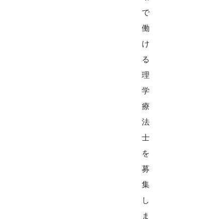
で
働
け
る
理
学
療
法
士
を
募
集
し
ま