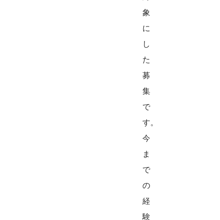
象
に
し
た
募
集
で
す。
今
ま
で
の
経
験