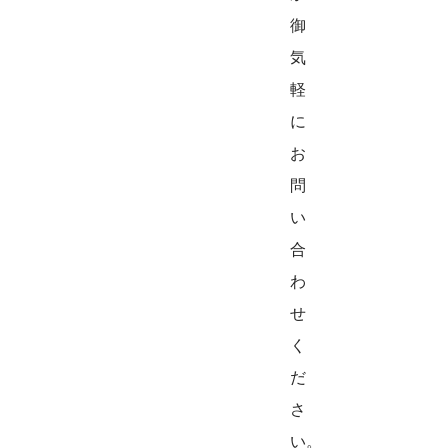
御
気
軽
に
お
問
い
合
わ
せ
く
だ
さ
い。