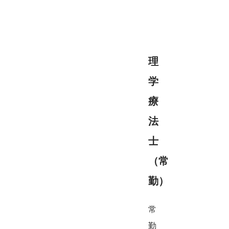
理
学
療
法
士
（常
勤）
常
勤