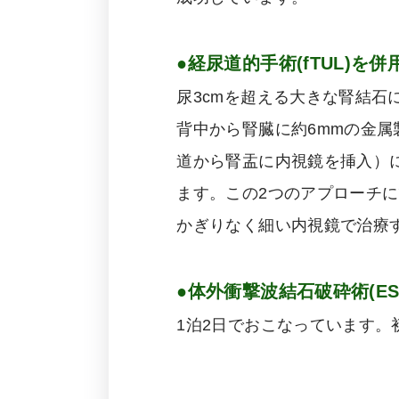
●経尿道的手術(fTUL)を
尿3cmを超える大きな腎結石
背中から腎臓に約6mmの金
道から腎盂に内視鏡を挿入）
ます。この2つのアプローチ
かぎりなく細い内視鏡で治療す
●体外衝撃波結石破砕術(ES
1泊2日でおこなっています。