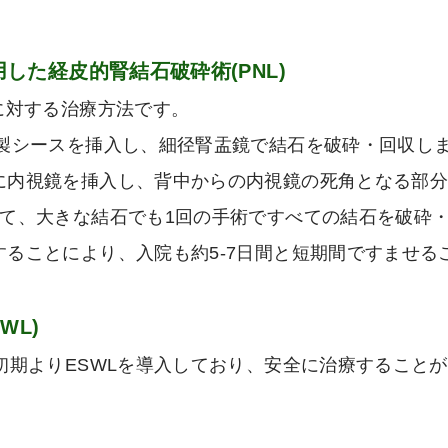
併用した経皮的腎結石破砕術(PNL)
に対する治療方法です。
属製シースを挿入し、細径腎盂鏡で結石を破砕・回収し
に内視鏡を挿入し、背中からの内視鏡の死角となる部
にて、大きな結石でも1回の手術ですべての結石を破砕
ることにより、入院も約5-7日間と短期間ですませる
WL)
初期よりESWLを導入しており、安全に治療すること