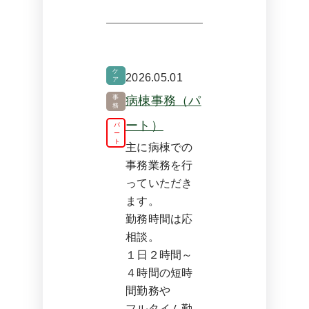
ケ
2026.05.01
ア
病棟事務（パ
事
務
ート）
パ
ー
ト
主に病棟での
事務業務を行
っていただき
ます。
勤務時間は応
相談。
１日２時間～
４時間の短時
間勤務や
フルタイム勤