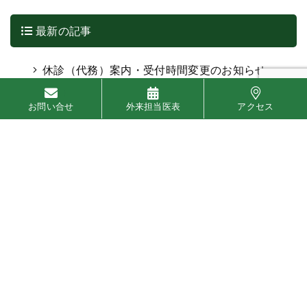
最新の記事
休診（代務）案内・受付時間変更のお知らせ
（8月）
お問い合せ
外来担当医表
アクセス
広報誌「ごろまるだより」が発行されました
病院建て替えのための寄付のお願い
【高校生対象・参加費無料】高校生 夏の医療
体験。未来の自分、ここで見つける。【8月3日
（月）〜31日（月）】
2026年度 患者サポート委員会 6月分 入
院アンケート集計結果