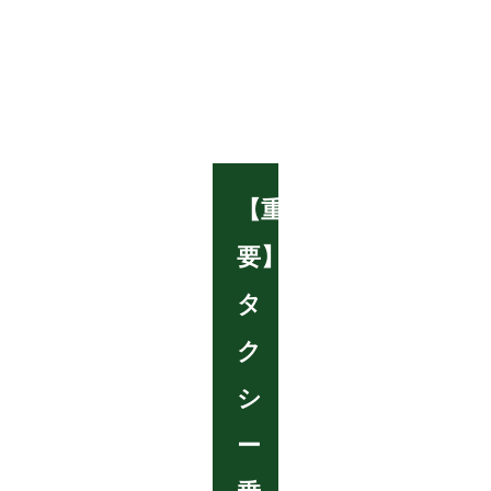
【重
要】
タ
ク
シ
ー