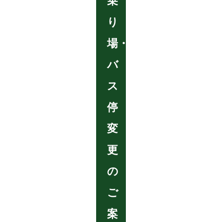
乗
り
場・
バ
ス
停
変
更
の
ご
案