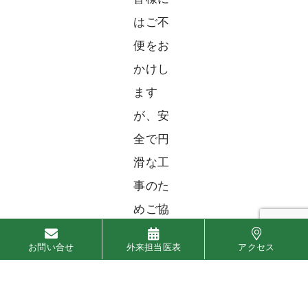
はご不
便をお
かけし
ます
が、安
全で円
滑な工
事のた
めご協
力をお
お問い合せ
外来担当医表
アクセス
願い申
し上げ
ます。