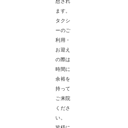
想され
ます。
タクシ
ーのご
利用・
お迎え
の際は
時間に
余裕を
持って
ご来院
くださ
い。
皆様に