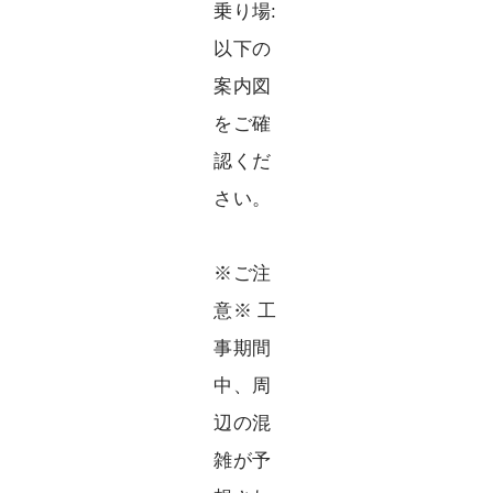
乗り場:
以下の
案内図
をご確
認くだ
さい。
※ご注
意※ 工
事期間
中、周
辺の混
雑が予